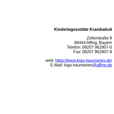
Kindertagesstätte Krambabuli
Zellerstraße 9
86444 Affing, Bayern
Telefon: 08207 962907-0
Fax: 08207 962907-9
web:
https://www.kiga-haunswies.de/
E-Mail: kiga.haunswies
@affing.de